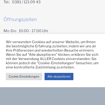
Tel.: 0381 / 121 09 43
Öffnungszeiten
Mo-Do: 10.00 - 17.00 Uhr
Freitag: 10.00 - 14.00 Uhr
Wir verwenden Cookies auf unserer Website, um Ihnen
die bestmögliche Erfahrung zu bieten, indem wir uns an
Ihre Präferenzen und wiederholten Besuche erinnern.
Wenn Sie auf "Alle akzeptieren" klicken, erklären Sie sich
mit der Verwendung ALLER Cookies einverstanden. Sie
Impressum
Datenschutz
Widerrufsbelehrung
können jedoch die "Cookie-Einstellungen" besuchen, um
eine kontrollierte Zustimmung zu erteilen.
Kontakt
Cookie Einstellungen
Alle akzeptieren
Copyright © 2026 Klostergoldschmiede.
Vertrag widerrufen