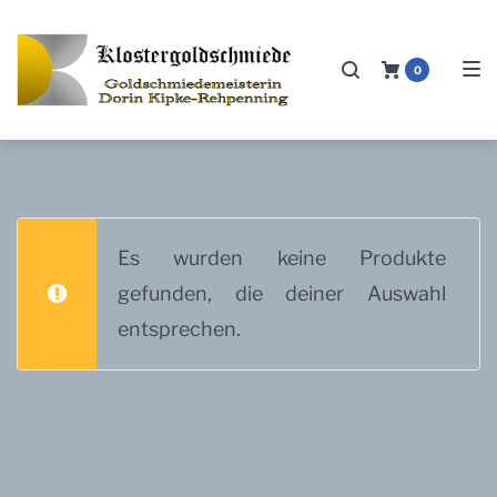
Zur
Zum
Zum
Hauptnavigation
Inhalt
Footer
0
springen
springen
springen
Es wurden keine Produkte
gefunden, die deiner Auswahl
entsprechen.