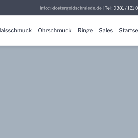
info@klostergoldschmiede.de
| Tel.: 0381 / 121
Halsschmuck
Ohrschmuck
Ringe
Sales
Startse