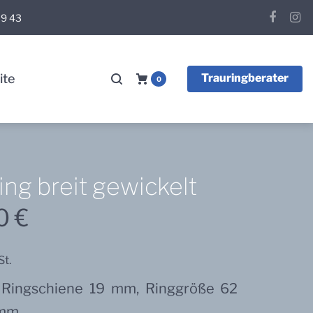
 09 43
Faceboo
Ins
ite
Trauringberater
0
ring breit gewickelt
00
€
St.
g, Ringschiene 19 mm, Ringgröße 62
 mm