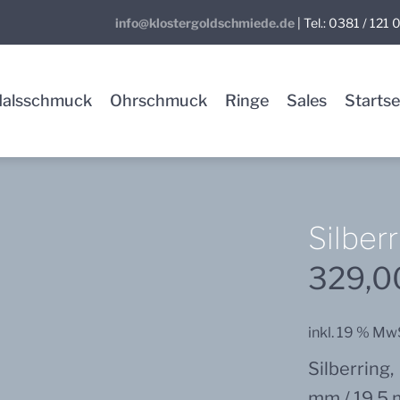
info@klostergoldschmiede.de
| Tel.: 0381 / 121
Halsschmuck
Ohrschmuck
Ringe
Sales
Startse
Silber
Silberring
breit
329,
gewickelt
Menge
inkl. 19 % Mw
Silberrin
mm / 19,5