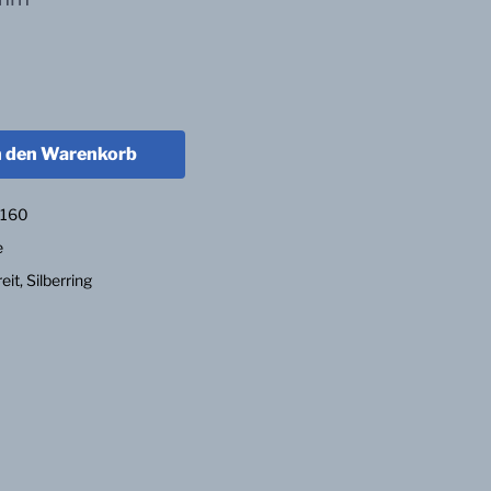
n den Warenkorb
:
160
e
reit
,
Silberring