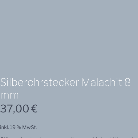
Silberohrstecker
Malachit
Silberohrstecker Malachit 8
8
mm
mm
Menge
37,00
€
inkl. 19 % MwSt.