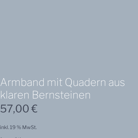
Armband
mit
Armband mit Quadern aus
Quadern
klaren Bernsteinen
aus
klaren
57,00
€
Bernsteinen
Menge
inkl. 19 % MwSt.