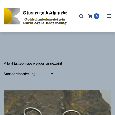
Zur
Zum
Zum
Hauptnavigation
Inhalt
Footer
0
springen
springen
springen
Alle 4 Ergebnisse werden angezeigt