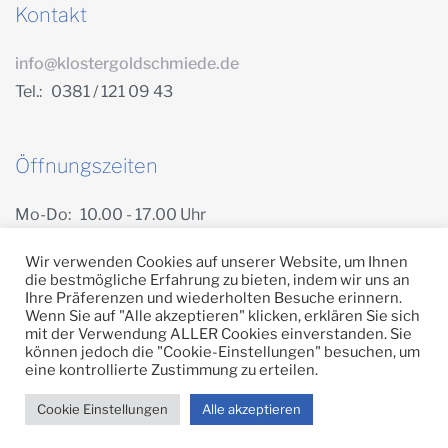
Kontakt
info@klostergoldschmiede.de
Tel.: 0381 / 121 09 43
Öffnungszeiten
Mo-Do: 10.00 - 17.00 Uhr
Freitag: 10.00 - 14.00 Uhr
Wir verwenden Cookies auf unserer Website, um Ihnen
die bestmögliche Erfahrung zu bieten, indem wir uns an
Ihre Präferenzen und wiederholten Besuche erinnern.
Wenn Sie auf "Alle akzeptieren" klicken, erklären Sie sich
mit der Verwendung ALLER Cookies einverstanden. Sie
Impressum
Datenschutz
Widerrufsbelehrung
können jedoch die "Cookie-Einstellungen" besuchen, um
eine kontrollierte Zustimmung zu erteilen.
Kontakt
Cookie Einstellungen
Alle akzeptieren
Copyright © 2026 Klostergoldschmiede.