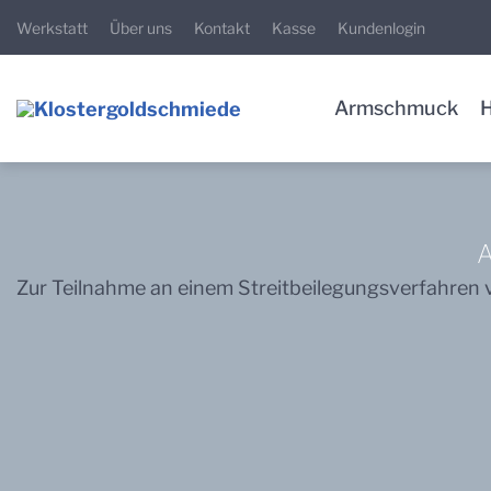
Zur
Zum
Zum
Werkstatt
Über uns
Kontakt
Kasse
Kundenlogin
Hauptnavigation
Inhalt
Footer
springen
springen
springen
Armschmuck
Impressum
A
Zur Teilnahme an einem Streitbeilegungsverfahren vo