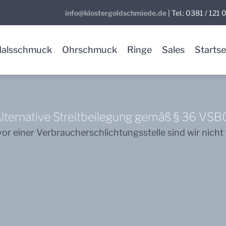
info@klostergoldschmiede.de
| Tel.: 0381 / 121
Halsschmuck
Ohrschmuck
Ringe
Sales
Startse
lternative Streitbeilegung gemäß § 36 VSB
r einer Verbraucherschlichtungsstelle sind wir nicht v